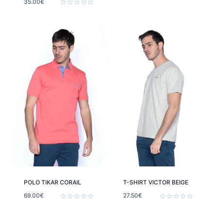
35.00
€
Note
0
Note
sur
0
5
sur
5
POLO TIKAR CORAIL
T-SHIRT VICTOR BEIGE
69.00
€
27.50
€
Note
Note
0
0