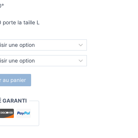
0°
orte la taille L
r au panier
É GARANTI