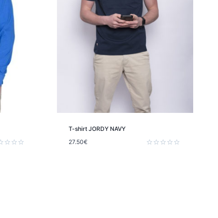
T-shirt JORDY NAVY
27.50
€
e
Note
0
sur
5