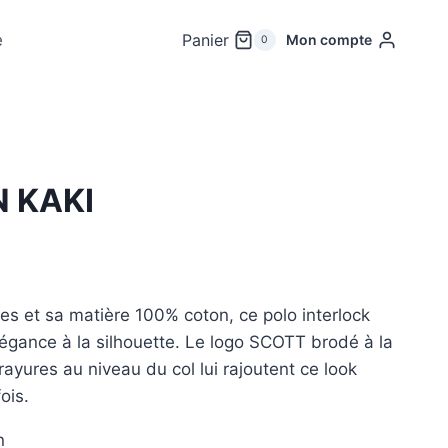
e
Panier
Mon compte
0
 KAKI
s et sa matière 100% coton, ce polo interlock
légance à la silhouette. Le logo SCOTT brodé à la
 rayures au niveau du col lui rajoutent ce look
ois.
n