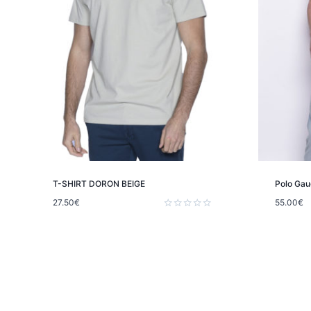
T-SHIRT DORON BEIGE
Polo Gau
27.50
€
55.00
€
Note
0
sur
5