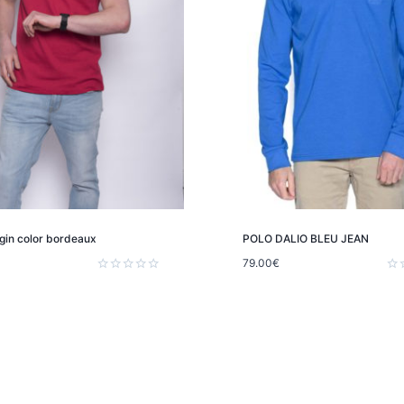
gin color bordeaux
POLO DALIO BLEU JEAN
79.00
€
Note
Not
0
0
sur
sur
5
5