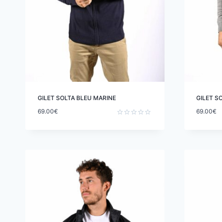
GILET SOLTA BLEU MARINE
GILET S
69.00
€
69.00
€
Note
0
sur
5