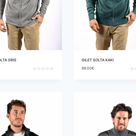
OLTA GRIS
GILET SOLTA KAKI
69.00
€
Note
Not
0
0
sur
sur
5
5