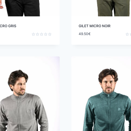
ICRO GRIS
GILET MICRO NOIR
49.50
€
Note
Not
0
0
sur
sur
5
5