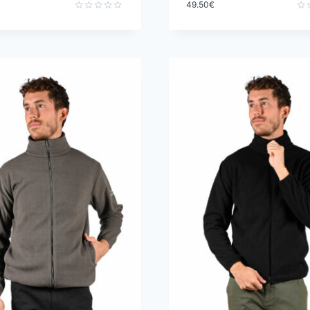
49.50
€
Note
Not
0
0
sur
sur
5
5