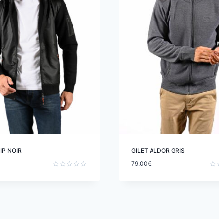
IP NOIR
GILET ALDOR GRIS
79.00
€
Note
Not
0
0
sur
sur
5
5