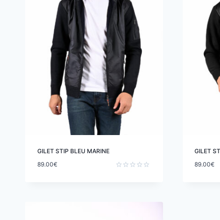
GILET STIP BLEU MARINE
GILET ST
89.00
€
89.00
€
Note
0
sur
5