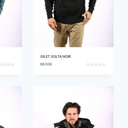
GILET SOLTA NOIR
69.00
€
e
Note
0
sur
5