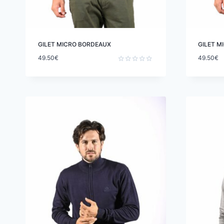
GILET MICRO BORDEAUX
GILET M
49.50
€
49.50
€
Note
0
sur
5