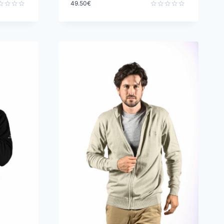
49.50
€
e
Note
0
sur
5