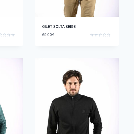
GILET SOLTA BEIGE
69.00
€
e
Note
0
sur
5