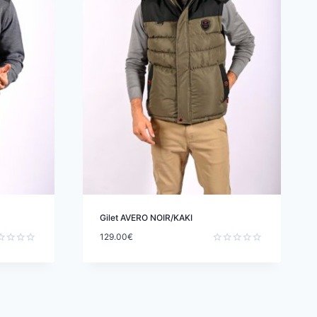
Gilet AVERO NOIR/KAKI
129.00
€
e
Note
0
sur
5