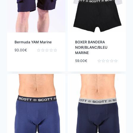
Bermuda YAM Marine
BOXER BANDERA
NOIR/BLANC/BLEU
93.00
€
MARINE
Note
59.00
€
0
sur
Note
5
0
sur
5