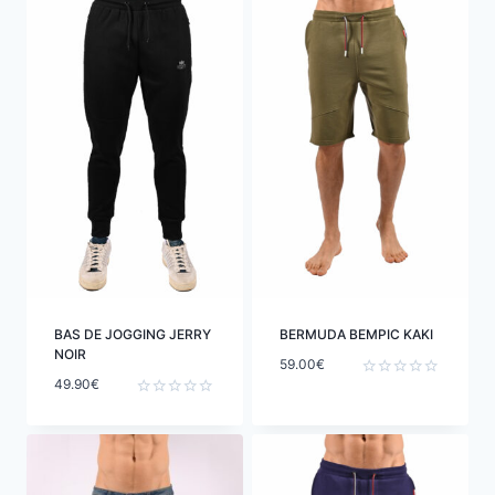
BAS DE JOGGING JERRY
BERMUDA BEMPIC KAKI
NOIR
59.00
€
49.90
€
Note
0
Note
sur
0
5
sur
5