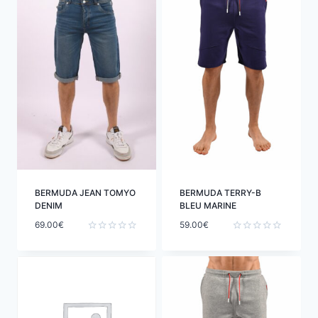
BERMUDA JEAN TOMYO
BERMUDA TERRY-B
DENIM
BLEU MARINE
69.00
€
59.00
€
Note
Note
0
0
sur
sur
5
5