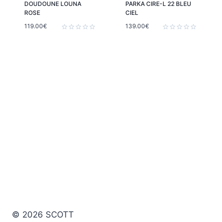
DOUDOUNE LOUNA
PARKA CIRE-L 22 BLEU
ROSE
CIEL
119.00
€
139.00
€
Note
Note
0
0
sur
sur
5
5
© 2026 SCOTT