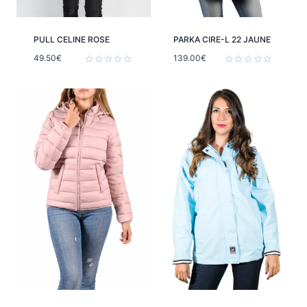
PULL CELINE ROSE
PARKA CIRE-L 22 JAUNE
49.50
€
139.00
€
Note
Note
0
0
sur
sur
5
5