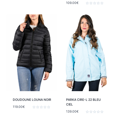
109.00
€
Note
0
Note
sur
0
5
sur
5
DOUDOUNE LOUNA NOIR
PARKA CIRE-L 22 BLEU
CIEL
119.00
€
139.00
€
Note
0