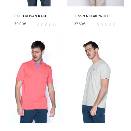
POLO KOSAN KAKI
T-shirt NOGAL WHITE
79.00
€
27.50
€
Note
Note
0
0
sur
sur
5
5