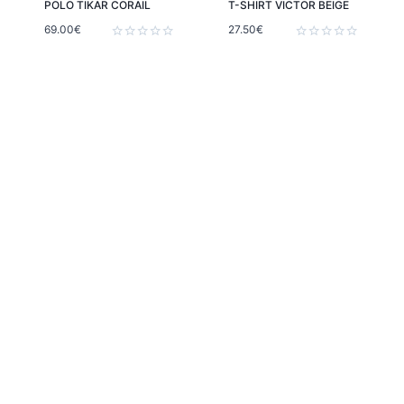
POLO TIKAR CORAIL
T-SHIRT VICTOR BEIGE
69.00
€
27.50
€
Note
Note
0
0
sur
sur
5
5