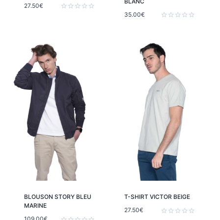
BLANC
27.50
€
35.00
€
Note
0
Note
sur
0
5
sur
5
BLOUSON STORY BLEU
T-SHIRT VICTOR BEIGE
MARINE
27.50
€
109.00
€