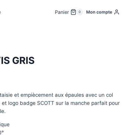
e
Panier
Mon compte
0
IS GRIS
ntaisie et empiècement aux épaules avec un col
s et logo badge SCOTT sur la manche parfait pour
le.
ique
0°