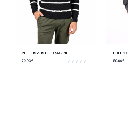
PULL OSMOS BLEU MARINE
PULL ST
79.00
€
59.90
€
Note
0
sur
5