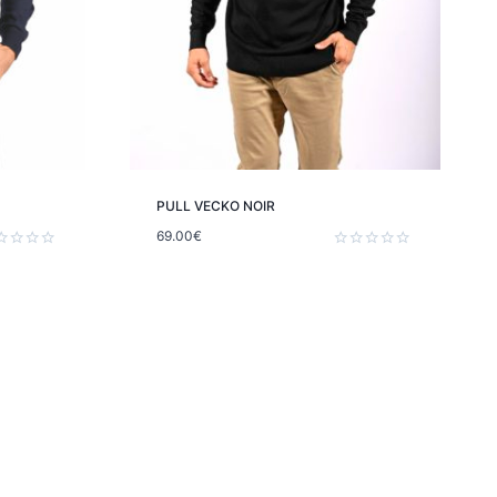
PULL VECKO NOIR
69.00
€
e
Note
0
sur
5