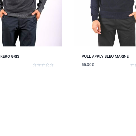
IKERO GRIS
PULL APPLY BLEU MARINE
55.00
€
Note
Not
0
0
sur
sur
5
5