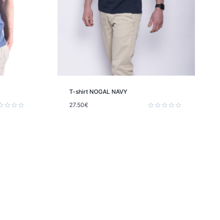
T-shirt NOGAL NAVY
27.50
€
e
Note
0
sur
5