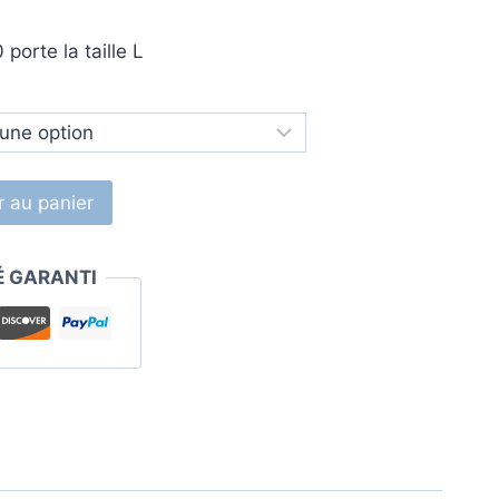
orte la taille L
r au panier
É GARANTI