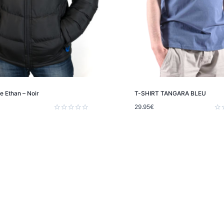
 Ethan – Noir
T-SHIRT TANGARA BLEU
29.95
€
Note
Not
0
0
sur
sur
5
5