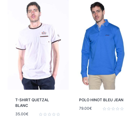
5
5
T-SHIRT QUETZAL
POLO HINOT BLEU JEAN
BLANC
79.00
€
35.00
€
Note
0
Note
sur
0
5
sur
5