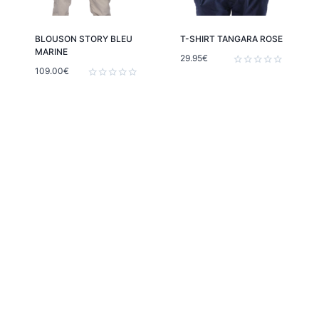
BLOUSON STORY BLEU
T-SHIRT TANGARA ROSE
MARINE
29.95
€
109.00
€
Note
0
Note
sur
0
5
sur
5