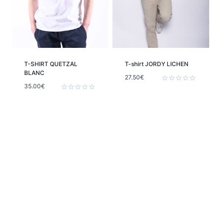
T-SHIRT QUETZAL
T-shirt JORDY LICHEN
BLANC
27.50
€
35.00
€
Note
0
Note
sur
0
5
sur
5