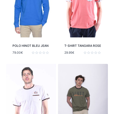
POLO HINOT BLEU JEAN
T-SHIRT TANGARA ROSE
79.00
€
29.95
€
Note
Note
0
0
sur
sur
5
5