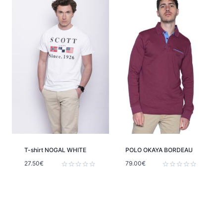
T-shirt NOGAL WHITE
POLO OKAYA BORDEAU
27.50
€
79.00
€
Note
Note
0
0
sur
sur
5
5