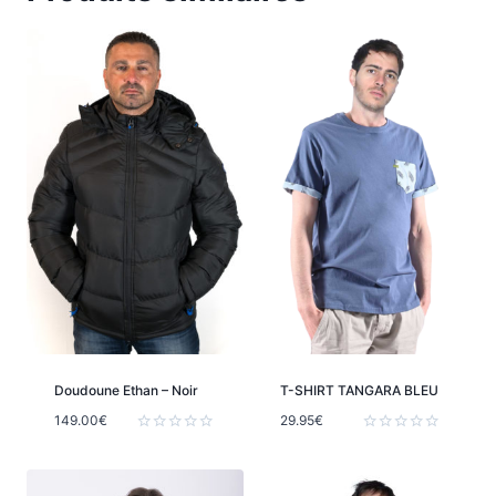
Doudoune Ethan – Noir
T-SHIRT TANGARA BLEU
149.00
€
29.95
€
Note
Note
0
0
sur
sur
5
5