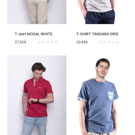
T-shirt NOGAL WHITE
T-SHIRT TANGARA GRIS
27.50
€
29.95
€
Note
Note
0
0
sur
sur
5
5