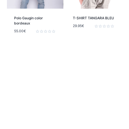
Polo Gaugin color
T-SHIRT TANGARA BLEU
bordeaux
29.95
€
55.00
€
Note
0
Note
sur
0
5
sur
5