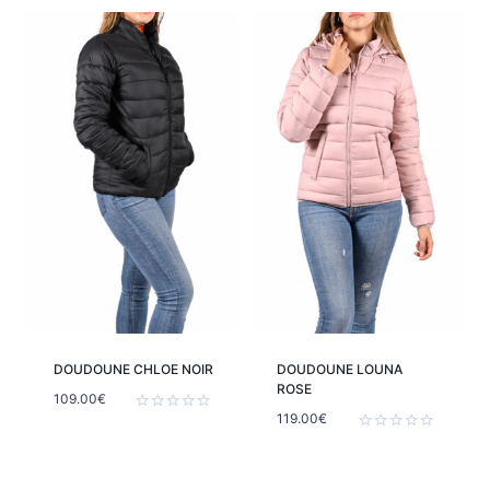
0
5
sur
5
DOUDOUNE CHLOE NOIR
DOUDOUNE LOUNA
ROSE
109.00
€
119.00
€
Note
0
Note
sur
0
5
sur
5