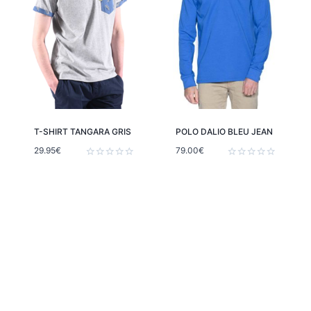
T-SHIRT TANGARA GRIS
POLO DALIO BLEU JEAN
29.95
€
79.00
€
Note
Note
0
0
sur
sur
5
5