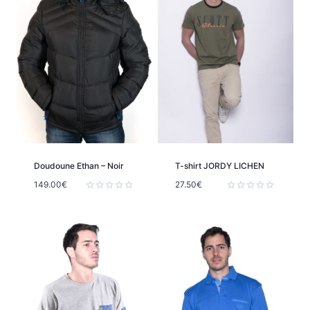
Doudoune Ethan – Noir
T-shirt JORDY LICHEN
149.00
€
27.50
€
Note
Note
0
0
sur
sur
5
5