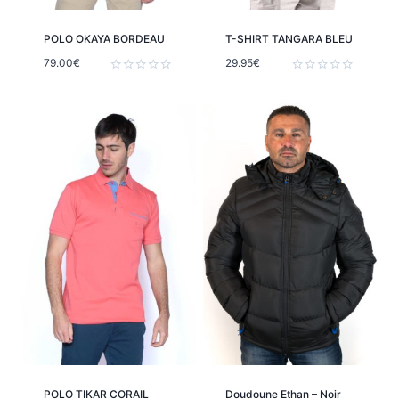
POLO OKAYA BORDEAU
T-SHIRT TANGARA BLEU
79.00
€
29.95
€
Note
Note
0
0
sur
sur
5
5
POLO TIKAR CORAIL
Doudoune Ethan – Noir