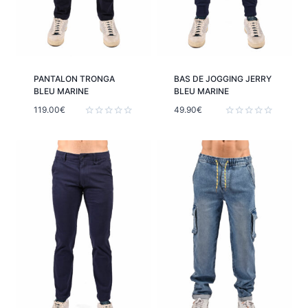
PANTALON TRONGA
BAS DE JOGGING JERRY
BLEU MARINE
BLEU MARINE
119.00
€
49.90
€
Note
Note
0
0
sur
sur
5
5