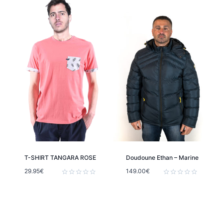
5
5
T-SHIRT TANGARA ROSE
Doudoune Ethan – Marine
29.95
€
149.00
€
Note
Note
0
0
sur
sur
5
5