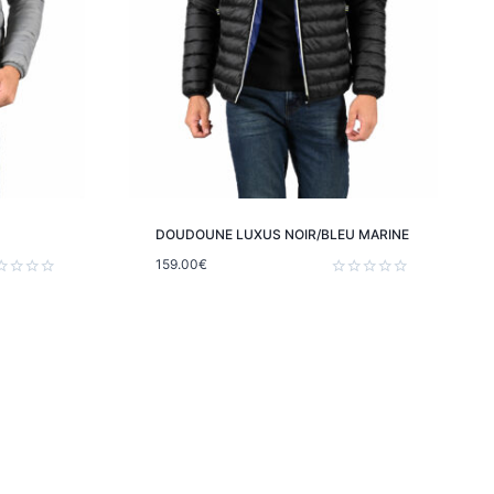
DOUDOUNE LUXUS NOIR/BLEU MARINE
159.00
€
e
Note
0
sur
5