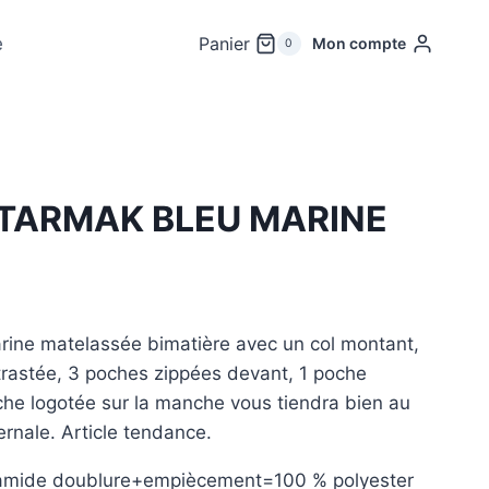
e
Panier
Mon compte
0
TARMAK BLEU MARINE
ine matelassée bimatière avec un col montant,
rastée, 3 poches zippées devant, 1 poche
oche logotée sur la manche vous tiendra bien au
ernale. Article tendance.
amide doublure+empiècement=100 % polyester