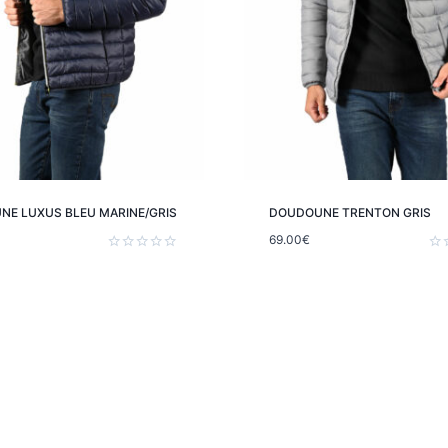
E LUXUS BLEU MARINE/GRIS
DOUDOUNE TRENTON GRIS
69.00
€
Note
Not
0
0
sur
sur
5
5