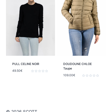
PULL CELINE NOIR
DOUDOUNE CHLOE
Taupe
49.50
€
109.00
€
Note
0
Note
sur
0
5
sur
5
© 2026 SCOTT