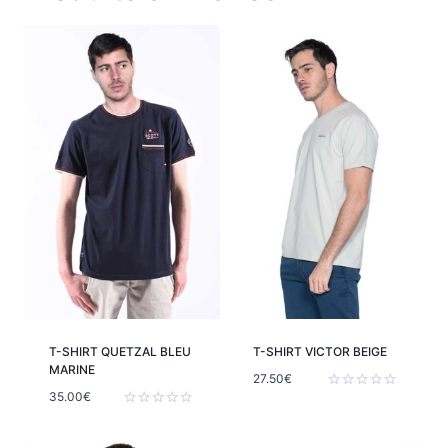
T-SHIRT QUETZAL BLEU
T-SHIRT VICTOR BEIGE
MARINE
27.50
€
35.00
€
Note
0
Note
sur
0
5
sur