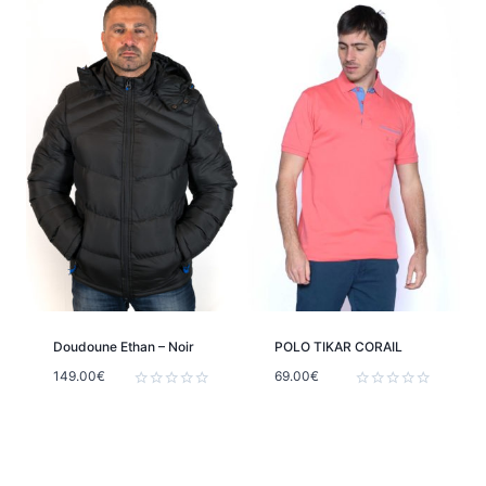
5
Doudoune Ethan – Noir
POLO TIKAR CORAIL
149.00
€
69.00
€
Note
Note
0
0
sur
sur
5
5