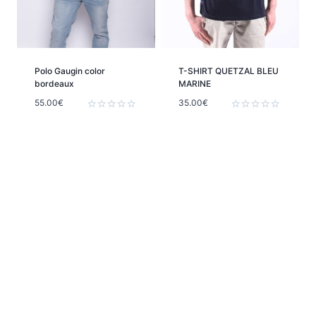
Polo Gaugin color
T-SHIRT QUETZAL BLEU
bordeaux
MARINE
55.00
€
35.00
€
Note
Note
0
0
sur
sur
5
5