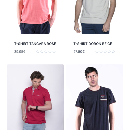
T-SHIRT TANGARA ROSE
T-SHIRT DORON BEIGE
29.95
€
27.50
€
Note
Note
0
0
sur
sur
5
5