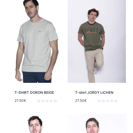
T-SHIRT DORON BEIGE
T-shirt JORDY LICHEN
27.50
€
27.50
€
Note
Note
0
0
sur
sur
5
5