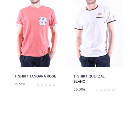
T-SHIRT TANGARA ROSE
T-SHIRT QUETZAL
BLANC
29.95
€
35.00
€
Note
0
Note
sur
0
5
sur
5